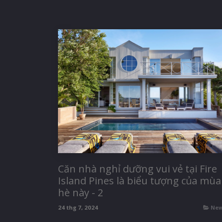
Căn nhà nghỉ dưỡng vui vẻ tại Fire
Island Pines là biểu tượng của mùa
hè này - 2
24 thg 7, 2024
Ne