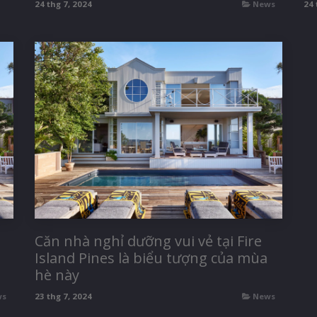
24 thg 7, 2024
News
24 
Căn nhà nghỉ dưỡng vui vẻ tại Fire
Island Pines là biểu tượng của mùa
hè này
ws
23 thg 7, 2024
News