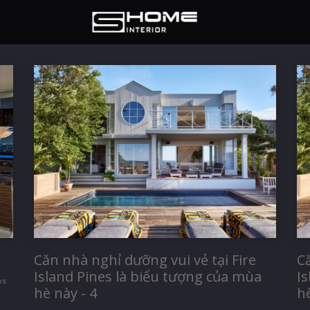
Căn nhà nghỉ dưỡng vui vẻ tại Fire
Că
Island Pines là biểu tượng của mùa
I
ws
hè này - 4
hè