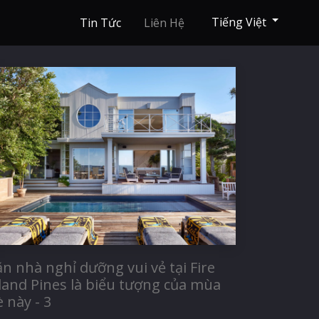
Tiếng Việt
Tin Tức
Liên Hệ
n nhà nghỉ dưỡng vui vẻ tại Fire
sland Pines là biểu tượng của mùa
 này - 3